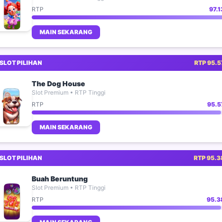
RTP
97.
MAIN SEKARANG
 SLOT PILIHAN
RTP 95.
The Dog House
Slot Premium • RTP Tinggi
RTP
95.
MAIN SEKARANG
 SLOT PILIHAN
RTP 95.
Buah Beruntung
Slot Premium • RTP Tinggi
RTP
95.