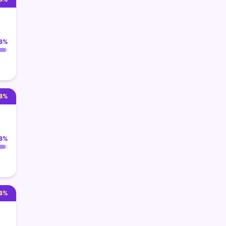
88%
78%
78%
13%