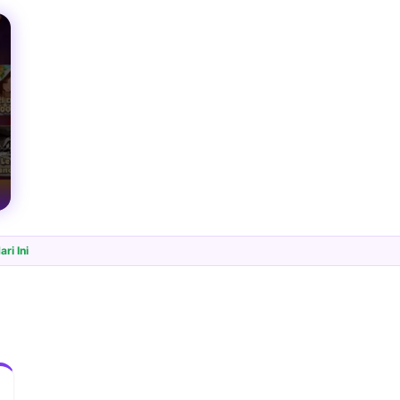
ri Ini