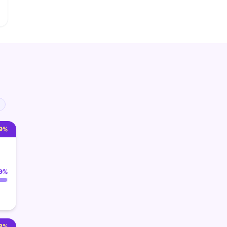
49%
49%
88%