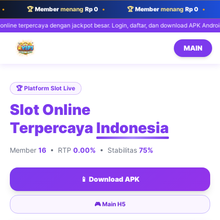
🏆
Member
menang
Rp 0
•
🏆
Member
menang
Rp 0
•
🏆
M
terpercaya dengan jackpot besar. Login, daftar, dan download APK Android atau 
MAIN
🏆 Platform Slot Live
Slot Online
Terpercaya
Indonesia
Member
16
• RTP
0.00%
• Stabilitas
75%
📱 Download APK
🎮 Main H5