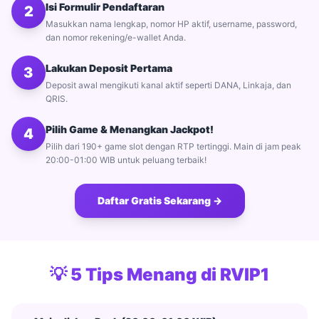
Isi Formulir Pendaftaran
2
Masukkan nama lengkap, nomor HP aktif, username, password,
dan nomor rekening/e-wallet Anda.
Lakukan Deposit Pertama
3
Deposit awal mengikuti kanal aktif seperti DANA, Linkaja, dan
QRIS.
Pilih Game & Menangkan Jackpot!
4
Pilih dari 190+ game slot dengan RTP tertinggi. Main di jam peak
20:00-01:00 WIB untuk peluang terbaik!
Daftar Gratis Sekarang →
💡 5 Tips Menang di RVIP1