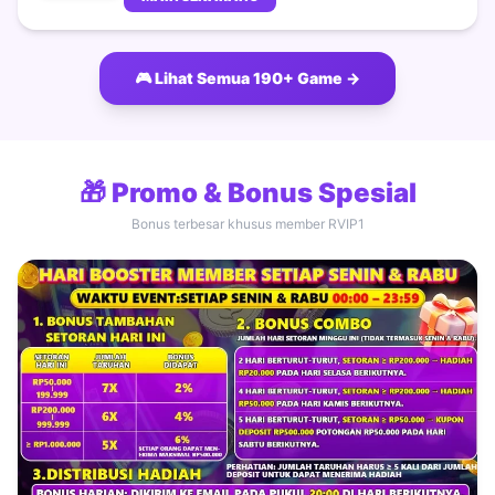
🎮 Lihat Semua 190+ Game →
🎁 Promo & Bonus Spesial
Bonus terbesar khusus member RVIP1