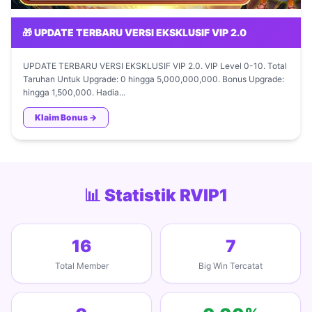
🎁 UPDATE TERBARU VERSI EKSKLUSIF VIP 2.0
UPDATE TERBARU VERSI EKSKLUSIF VIP 2.0. VIP Level 0-10. Total
Taruhan Untuk Upgrade: 0 hingga 5,000,000,000. Bonus Upgrade:
hingga 1,500,000. Hadia...
Klaim Bonus →
📊 Statistik RVIP1
16
7
Total Member
Big Win Tercatat