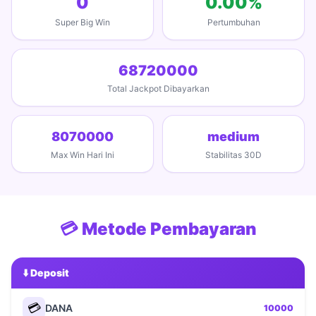
0
0.00%
Super Big Win
Pertumbuhan
68720000
Total Jackpot Dibayarkan
8070000
medium
Max Win Hari Ini
Stabilitas 30D
💳 Metode Pembayaran
⬇️ Deposit
💳
DANA
10000